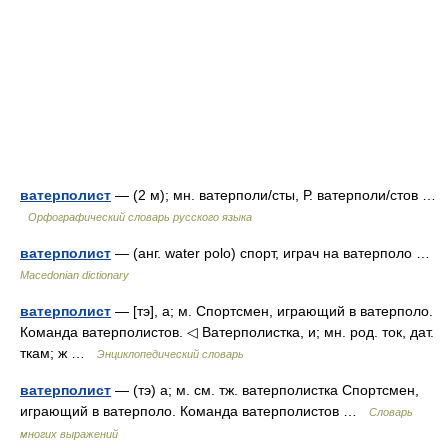
ватерполист
— (2 м); мн. ватерполи/сты, Р. ватерполи/стов …
Орфографический словарь русского языка
ватерполист
— (анг. water polo) спорт, играч на ватерполо …
Macedonian dictionary
ватерполист
— [тэ], а; м. Спортсмен, играющий в ватерполо.
Команда ватерполистов. ◁ Ватерполистка, и; мн. род. ток, дат.
ткам; ж …
Энциклопедический словарь
ватерполист
— (тэ) а; м. см. тж. ватерполистка Спортсмен,
играющий в ватерполо. Команда ватерполистов …
Словарь
многих выражений